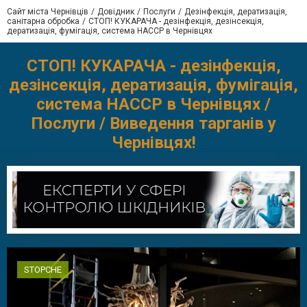
Сайт міста Чернівців
Довідник
Послуги
Дезінфекція, дератизація,
санітарна обробка
СТОП! КУКАРАЧА - дезінфекція, дезінсекція,
дератизація, фумігація, система HACCP в Чернівцях
СТОП! КУКАРАЧА - дезінфекція,
дезінсекція, дератизація, фумігація,
система HACCP в Чернівцях /
Послуги / Виведення тарганів у
Чернівцях!
STOPCHE